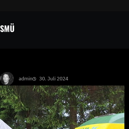
h
SMÜ
admin
30. Juli 2024