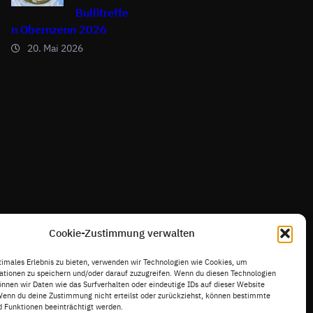
Bullitreffe
n Obernzenn 2026
20. Mai 2026
Cookie-Zustimmung verwalten
timales Erlebnis zu bieten, verwenden wir Technologien wie Cookies, um
tionen zu speichern und/oder darauf zuzugreifen. Wenn du diesen Technologien
nnen wir Daten wie das Surfverhalten oder eindeutige IDs auf dieser Website
Wenn du deine Zustimmung nicht erteilst oder zurückziehst, können bestimmte
 Funktionen beeinträchtigt werden.